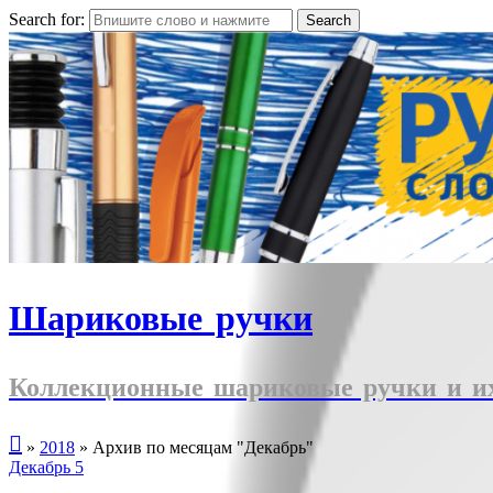
Search for:
Шариковые ручки
Коллекционные шариковые ручки и их

»
2018
»
Архив по месяцам "Декабрь"
Декабрь
5