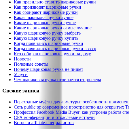
Как правильно ставить шариковые ручки
Как производят шариковые ручки
Как собирают шариковые ручки
Какая шариковая ручка лучше
Какие шариковые ручки лучше
Какие шариковые ручки самые лучшие
Какую шариковую ручку выбрать
Какую шариковую ручку купить
Когда появились шариковые ручки
Когда появились шариковые ручки в ссср
Кто собирал шариковые ручки на дому
Новости
Полезные советы
Почему шариковая ручка не пишет
Услуги
Чем шариковая ручка отличается от роллера
Свежие записи
Переходные муфты для арматуры: особенности применен
Сеть public.tg: современное пространство для открытых T
Профессия Facebook Media Buyer: как устроена работа сп
CPA-конференции и отраслевые встречи
Встречи affiliate-специалистов