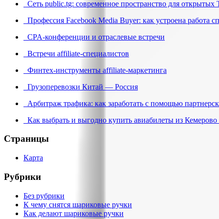
Сеть public.tg: современное пространство для открытых 
Профессия Facebook Media Buyer: как устроена работа с
CPA-конференции и отраслевые встречи
Встречи affiliate-специалистов
Финтех-инструменты affiliate-маркетинга
Грузоперевозки Китай — Россия
Арбитраж трафика: как заработать с помощью партнерск
Как выбрать и выгодно купить авиабилеты из Кемерово 
Страницы
Карта
Рубрики
Без рубрики
К чему снятся шариковые ручки
Как делают шариковые ручки