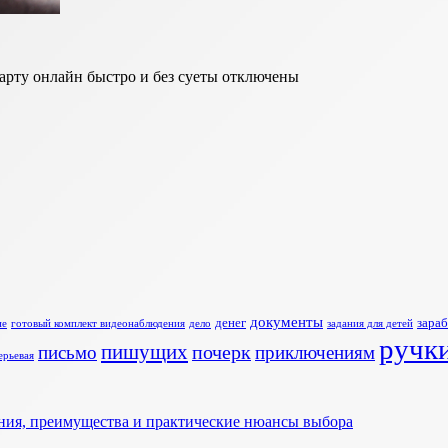
арту онлайн быстро и без суеты
отключены
документы
денег
зараб
ие
готовый комплект видеонаблюдения
дело
задания для детей
ручк
пишущих
почерк
письмо
приключениям
ерьевая
ния, преимущества и практические нюансы выбора