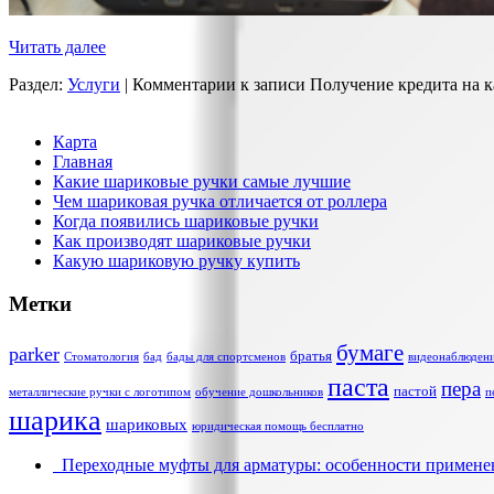
Читать далее
Раздел:
Услуги
|
Комментарии
к записи Получение кредита на к
Карта
Главная
Какие шариковые ручки самые лучшие
Чем шариковая ручка отличается от роллера
Когда появились шариковые ручки
Как производят шариковые ручки
Какую шариковую ручку купить
Метки
бумаге
parker
братья
Стоматология
бад
бады для спортсменов
видеонаблюден
паста
пера
пастой
металлические ручки с логотипом
обучение дошкольников
п
шарика
шариковых
юридическая помощь бесплатно
Переходные муфты для арматуры: особенности примене