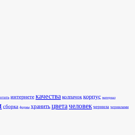
качества
корпус
интернете
колпачок
отать
материал
и
человек
цвета
хранить
сборка
чернила
чернилами
формы