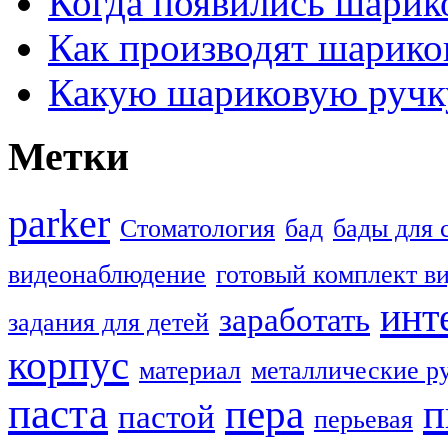
Когда появились шарик
Как производят шарико
Какую шариковую ручк
Метки
parker
Стоматология
бад
бады для 
видеонаблюдение
готовый комплект в
инт
заработать
задания для детей
корпус
материал
металлические р
паста
пера
п
пастой
перьевая