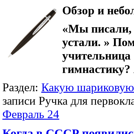
Обзор и небо
«Мы писали,
устали. » По
учительница
гимнастику? 
Раздел:
Какую шариковую 
записи Ручка для первокл
Февраль
24
Когда в СССР появили