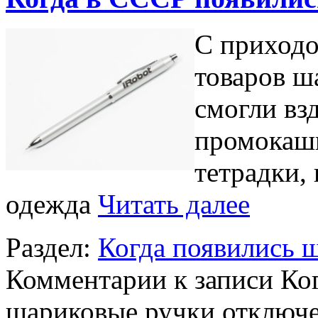
С приходо
товаров ш
смогли вз
промокашк
тетрадки,
одежда
Читать далее
Раздел:
Когда появились ш
Комментарии
к записи Ко
шариковые ручки
отключ