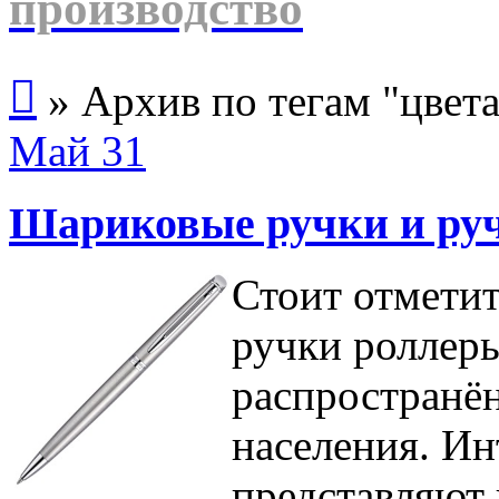
производство

»
Архив по тегам "цвета
Май
31
Шариковые ручки и ру
Стоит отметит
ручки роллер
распространё
населения. Ин
представляют