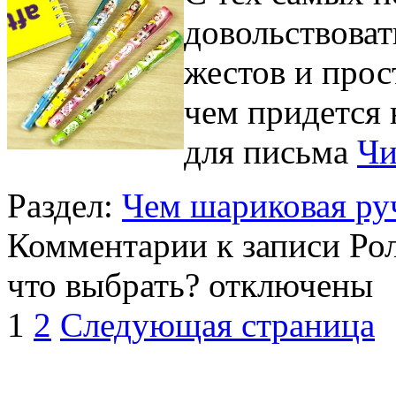
довольствова
жестов и про
чем придется 
для письма
Чи
Раздел:
Чем шариковая руч
Комментарии
к записи Ро
что выбрать?
отключены
1
2
Следующая страница