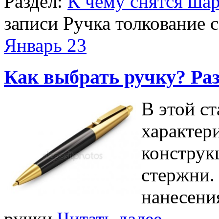
Раздел:
К чему снятся ша
записи Ручка толкование 
Январь
23
Как выбрать ручку? Ра
В этой с
характер
конструк
стержни.
нанесени
ручки
Читать далее