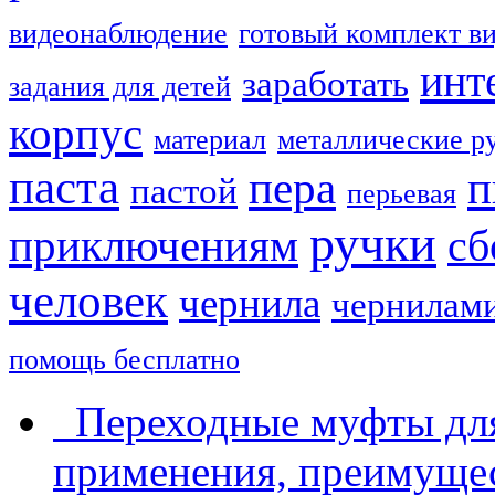
видеонаблюдение
готовый комплект в
инт
заработать
задания для детей
корпус
материал
металлические р
паста
пера
п
пастой
перьевая
ручки
приключениям
сб
человек
чернила
чернилам
помощь бесплатно
Переходные муфты для
применения, преимущес