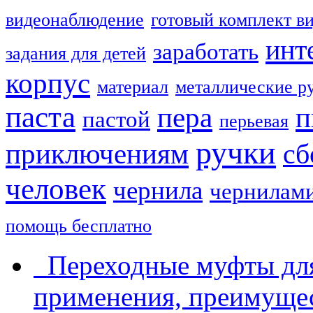
видеонаблюдение
готовый комплект в
инт
заработать
задания для детей
корпус
материал
металлические р
паста
пера
п
пастой
перьевая
ручки
приключениям
сб
человек
чернила
чернилам
помощь бесплатно
Переходные муфты для
применения, преимущес