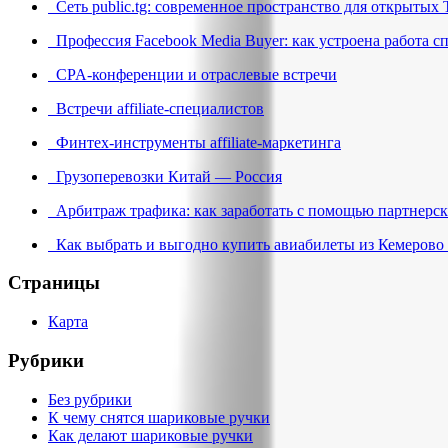
Сеть public.tg: современное пространство для открытых 
Профессия Facebook Media Buyer: как устроена работа с
CPA-конференции и отраслевые встречи
Встречи affiliate-специалистов
Финтех-инструменты affiliate-маркетинга
Грузоперевозки Китай — Россия
Арбитраж трафика: как заработать с помощью партнерск
Как выбрать и выгодно купить авиабилеты из Кемерово 
Страницы
Карта
Рубрики
Без рубрики
К чему снятся шариковые ручки
Как делают шариковые ручки