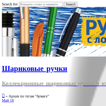
Search for:
Шариковые ручки
Коллекционные шариковые ручки и их

»
Архив по тегам "бумаге"
Май
18