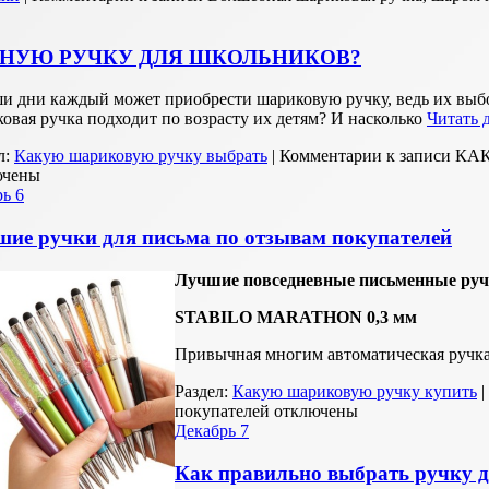
ЬНУЮ РУЧКУ ДЛЯ ШКОЛЬНИКОВ?
и дни каждый может приобрести шариковую ручку, ведь их выбо
овая ручка подходит по возрасту их детям? И насколько
Читать 
л:
Какую шариковую ручку выбрать
|
Комментарии
к записи К
ючены
рь
6
ие ручки для письма по отзывам покупателей
Лучшие повседневные письменные ру
STABILO MARATHON 0,3 мм
Привычная многим автоматическая ручка
Раздел:
Какую шариковую ручку купить
|
покупателей
отключены
Декабрь
7
Как правильно выбрать ручку 