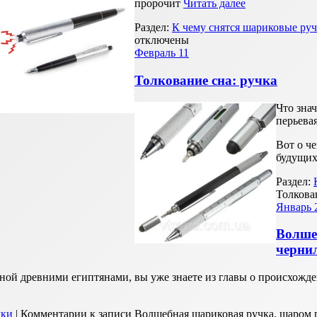
пророчит
Читать далее
Раздел:
К чему снятся шариковые ру
отключены
Февраль
11
Толкование сна: ручка
Что знач
перьева
Вот о ч
будущих
Раздел:
Толкова
Январь
Волше
черни
ной древними египтянами, вы уже знаете из главы о происхожде
чки
|
Комментарии
к записи Волшебная шариковая ручка, шаром 