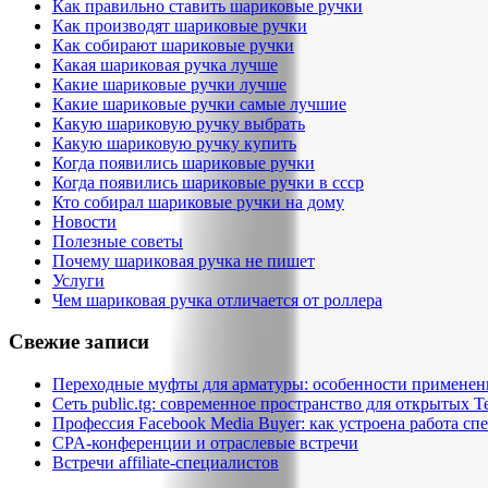
Как правильно ставить шариковые ручки
Как производят шариковые ручки
Как собирают шариковые ручки
Какая шариковая ручка лучше
Какие шариковые ручки лучше
Какие шариковые ручки самые лучшие
Какую шариковую ручку выбрать
Какую шариковую ручку купить
Когда появились шариковые ручки
Когда появились шариковые ручки в ссср
Кто собирал шариковые ручки на дому
Новости
Полезные советы
Почему шариковая ручка не пишет
Услуги
Чем шариковая ручка отличается от роллера
Свежие записи
Переходные муфты для арматуры: особенности применен
Сеть public.tg: современное пространство для открытых T
Профессия Facebook Media Buyer: как устроена работа сп
CPA-конференции и отраслевые встречи
Встречи affiliate-специалистов