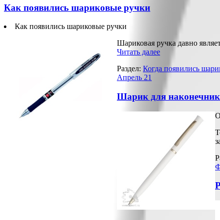
Как появились шариковые ручки
Как появились шариковые ручки
Шариковая ручка давно являе
Читать далее
Раздел:
Когда появились шари
Апрель
21
Шарик для наконечник
О
Т
з
Р
Ф
Р