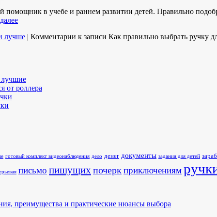
й помощник в учебе и раннем развитии детей. Правильно подоб
 далее
и лучше
|
Комментарии
к записи Как правильно выбрать ручку д
 лучшие
я от роллера
учки
чки
документы
денег
зараб
ие
готовый комплект видеонаблюдения
дело
задания для детей
ручк
пишущих
почерк
письмо
приключениям
ерьевая
ния, преимущества и практические нюансы выбора