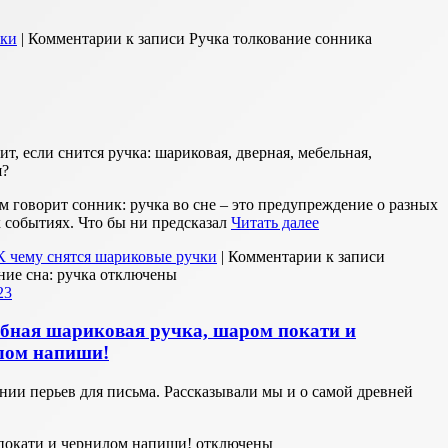
чки
|
Комментарии
к записи Ручка толкование сонника
ит, если снится ручка: шариковая, дверная, мебельная,
я?
ем говорит сонник: ручка во сне – это предупреждение о разных
 событиях. Что бы ни предсказал
Читать далее
К чему снятся шариковые ручки
|
Комментарии
к записи
ние сна: ручка
отключены
23
бная шариковая ручка, шаром покати и
лом напиши!
нии перьев для письма. Рассказывали мы и о самой древней
покати и чернилом напиши!
отключены