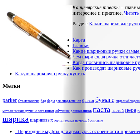
Канцелярские товары
– главны
интереснее и приятнее.
Читать
Раздел:
Какие шариковые ручк
Карта
Главная
Какие шариковые ручки самые
Чем шариковая ручка отличаетс
Когда появились шариковые р
Как производят шариковые ру
Какую шариковую ручку купить
Метки
бумаге
parker
братья
Стоматология
бад
бады для спортсменов
видеонаблюден
паста
пера
пастой
металлические ручки с логотипом
обучение дошкольников
п
шарика
шариковых
юридическая помощь бесплатно
Переходные муфты для арматуры: особенности примене