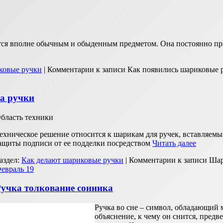
тся вполне обычным и обыденным предметом. Она постоянно пр
ковые ручки
|
Комментарии
к записи Как появились шариковые 
а ручки
бласть техники
ехническое решение относится к шарикам для ручек, вставляем
ащиты подписи от ее подделки посредством
Читать далее
аздел:
Как делают шариковые ручки
|
Комментарии
к записи Шар
евраль
19
учка толкование сонника
Ручка во сне – символ, обладающий
объяснение, к чему он снится, предв