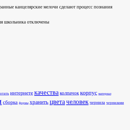
ранные канцелярские мелочи сделают процесс познания
ля школьника
отключены
качества
корпус
интернете
колпачок
отать
материал
и
человек
цвета
хранить
сборка
чернила
чернилами
формы