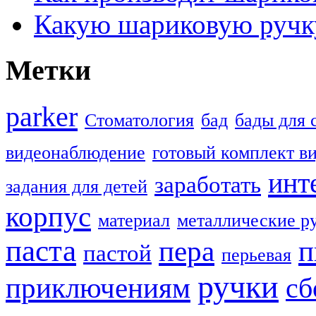
Какую шариковую ручк
Метки
parker
Стоматология
бад
бады для 
видеонаблюдение
готовый комплект в
инт
заработать
задания для детей
корпус
материал
металлические р
паста
пера
п
пастой
перьевая
ручки
приключениям
сб