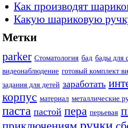
Как производят шарико
Какую шариковую ручк
Метки
parker
Стоматология
бад
бады для 
видеонаблюдение
готовый комплект в
инт
заработать
задания для детей
корпус
материал
металлические р
паста
пера
п
пастой
перьевая
ручки
приключениям
сб